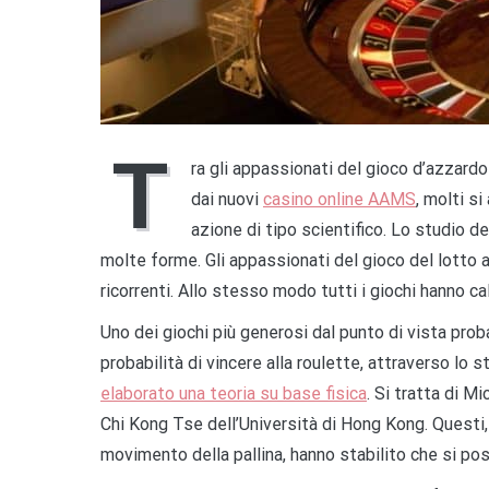
T
ra gli appassionati del gioco d’azzardo
dai nuovi
casino online AAMS
, molti s
azione di tipo scientifico. Lo studio de
molte forme. Gli appassionati del gioco del lotto 
ricorrenti. Allo stesso modo tutti i giochi hanno cal
Uno dei giochi più generosi dal punto di vista proba
probabilità di vincere alla roulette, attraverso lo 
elaborato una teoria su base fisica
. Si tratta di M
Chi Kong Tse dell’Università di Hong Kong. Questi,
movimento della pallina, hanno stabilito che si pos