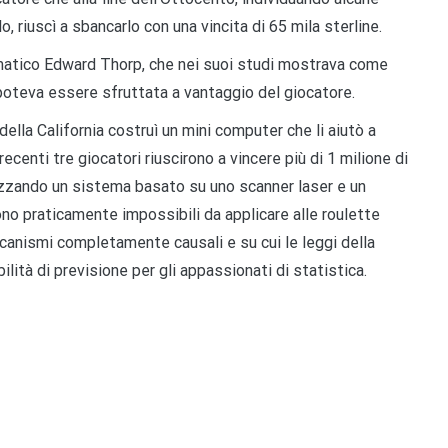
, riuscì a sbancarlo con una vincita di 65 mila sterline.
ematico Edward Thorp, che nei suoi studi mostrava come
e poteva essere sfruttata a vantaggio del giocatore.
della California costruì un mini computer che li aiutò a
recenti tre giocatori riuscirono a vincere più di 1 milione di
tilizzando un sistema basato su uno scanner laser e un
ono praticamente impossibili da applicare alle roulette
canismi completamente causali e su cui le leggi della
lità di previsione per gli appassionati di statistica.