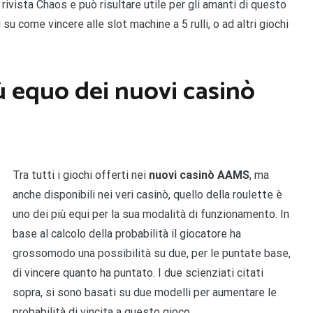
rivista Chaos e può risultare utile per gli amanti di questo
i su come vincere alle slot machine a 5 rulli, o ad altri giochi
iù equo dei nuovi casinò
Tra tutti i giochi offerti nei
nuovi casinò AAMS
, ma
anche disponibili nei veri casinò, quello della roulette è
uno dei più equi per la sua modalità di funzionamento. In
base al calcolo della probabilità il giocatore ha
grossomodo una possibilità su due, per le puntate base,
di vincere quanto ha puntato. I due scienziati citati
sopra, si sono basati su due modelli per aumentare le
probabilità di vincita a questo gioco.