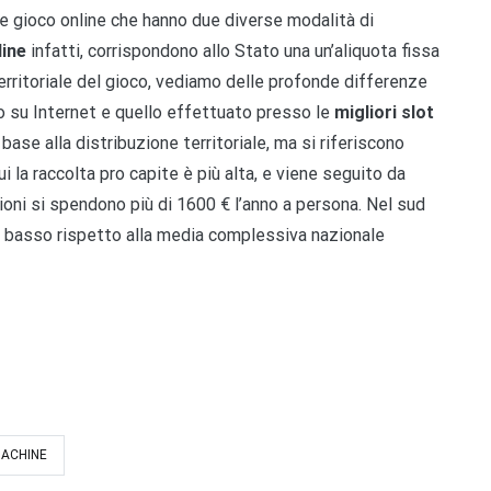
 e gioco online che hanno due diverse modalità di
line
infatti, corrispondono allo Stato una un’aliquota fissa
territoriale del gioco, vediamo delle profonde differenze
co su Internet e quello effettuato presso le
migliori slot
 base alla distribuzione territoriale, ma si riferiscono
ui la raccolta pro capite è più alta, e viene seguito da
ioni si spendono più di 1600 € l’anno a persona. Nel sud
più basso rispetto alla media complessiva nazionale
ACHINE