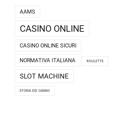
AAMS
CASINO ONLINE
CASINO ONLINE SICURI
NORMATIVA ITALIANA
ROULETTE
SLOT MACHINE
STORIA DEI CASINO