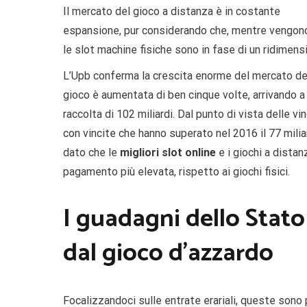
Il mercato del gioco a distanza è in costante
espansione, pur considerando che, mentre vengo
le slot machine fisiche sono in fase di un ridime
L’Upb conferma la crescita enorme del mercato del g
gioco è aumentata di ben cinque volte, arrivando a 
raccolta di 102 miliardi. Dal punto di vista delle vi
con vincite che hanno superato nel 2016 il 77 mili
dato che le
migliori slot online
e i giochi a distan
pagamento più elevata, rispetto ai giochi fisici.
I guadagni dello Stato 
dal gioco d’azzardo
Focalizzandoci sulle entrate erariali, queste sono 