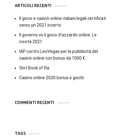
ARTICOLI RECENTI
Il gioco e casinò online italiani legali certificati
verso un 2021 incerto
Il governo vs il gioco d’azzardo online. Le
novità 2021
IAP contro LeoVegas per la pubblicità del
casinò online con bonus da 1000 €
Slot Book of Ra
Casino online 2020 bonus e giochi
COMMENTI RECENTI
TAGS