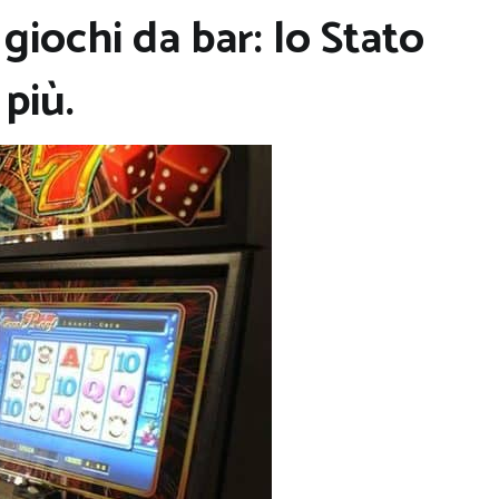
 giochi da bar: lo Stato
più.