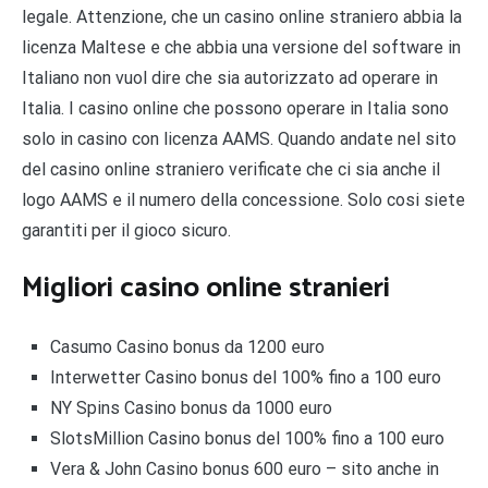
legale. Attenzione, che un casino online straniero abbia la
licenza Maltese e che abbia una versione del software in
Italiano non vuol dire che sia autorizzato ad operare in
Italia. I casino online che possono operare in Italia sono
solo in casino con licenza AAMS. Quando andate nel sito
del casino online straniero verificate che ci sia anche il
logo AAMS e il numero della concessione. Solo cosi siete
garantiti per il gioco sicuro.
Migliori casino online stranieri
Casumo Casino bonus da 1200 euro
Interwetter Casino bonus del 100% fino a 100 euro
NY Spins Casino bonus da 1000 euro
SlotsMillion Casino bonus del 100% fino a 100 euro
Vera & John Casino bonus 600 euro – sito anche in