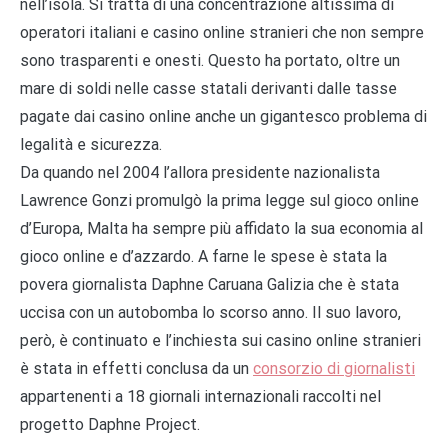
nell’isola. Si tratta di una concentrazione altissima di
operatori italiani e casino online stranieri che non sempre
sono trasparenti e onesti. Questo ha portato, oltre un
mare di soldi nelle casse statali derivanti dalle tasse
pagate dai casino online anche un gigantesco problema di
legalità e sicurezza.
Da quando nel 2004 l’allora presidente nazionalista
Lawrence Gonzi promulgò la prima legge sul gioco online
d’Europa, Malta ha sempre più affidato la sua economia al
gioco online e d’azzardo. A farne le spese è stata la
povera giornalista Daphne Caruana Galizia che è stata
uccisa con un autobomba lo scorso anno. Il suo lavoro,
però, è continuato e l’inchiesta sui casino online stranieri
è stata in effetti conclusa da un
consorzio di giornalisti
appartenenti a 18 giornali internazionali raccolti nel
progetto Daphne Project.