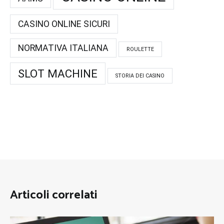
CASINO ONLINE SICURI
NORMATIVA ITALIANA
ROULETTE
SLOT MACHINE
STORIA DEI CASINO
Articoli correlati