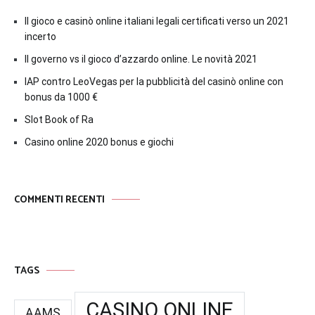
Il gioco e casinò online italiani legali certificati verso un 2021
incerto
Il governo vs il gioco d’azzardo online. Le novità 2021
IAP contro LeoVegas per la pubblicità del casinò online con
bonus da 1000 €
Slot Book of Ra
Casino online 2020 bonus e giochi
COMMENTI RECENTI
TAGS
CASINO ONLINE
AAMS